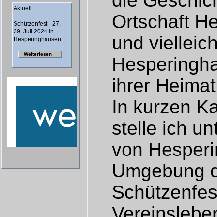
die Geschic
Aktuell:
Ortschaft H
Schützenfest - 27. -
29. Juli 2024 in
und vielleic
Hesperinghausen.
Weiterlesen
Hesperingha
ihrer Heimat
In kurzen Ka
stelle ich u
von Hesperi
Umgebung d
Schützenfes
Vereinslebe