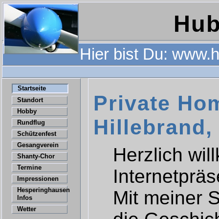
Hub
Hier bist Du: www.h
Startseite
Private Ho
Standort
Hobby
Hillebrand
Rundflug
Schützenfest
Gesangverein
Herzlich wil
Shanty-Chor
Termine
Internetpräs
Impressionen
Hesperinghausen
Mit meiner 
Infos
Wetter