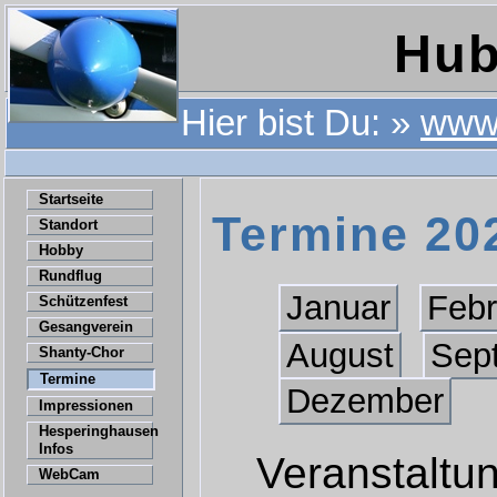
Hub
Hier bist Du: »
www.
Startseite
Termine 20
Standort
Hobby
Rundflug
Januar
Febr
Schützenfest
Gesangverein
August
Sep
Shanty-Chor
Termine
Dezember
Impressionen
Hesperinghausen
Infos
Veranstaltun
WebCam