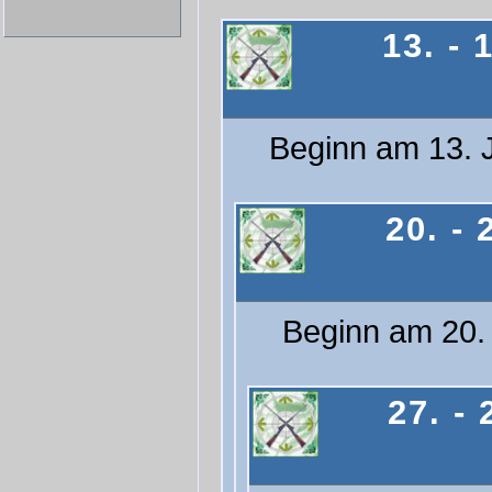
13. - 
Beginn am 13. J
20. -
Beginn am 20. 
27. -